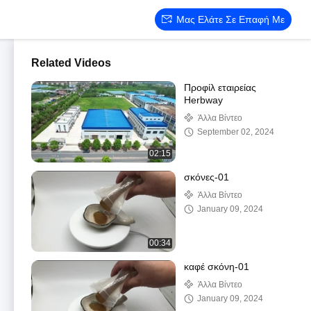
Μας Ελάτε Σε Επαφή Με
Related Videos
Προφίλ εταιρείας
Herbway
Άλλα Βίντεο
September 02, 2024
02:15
σκόνες-01
Άλλα Βίντεο
January 09, 2024
00:34
καφέ σκόνη-01
Άλλα Βίντεο
January 09, 2024