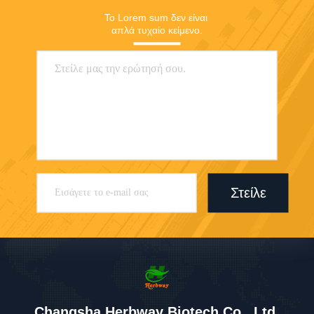
Το Lorem sum δεν είναι 
απλά τυχαίο κείμενο.
Στείλε
Changsha Herbway Biotech Co., Ltd.