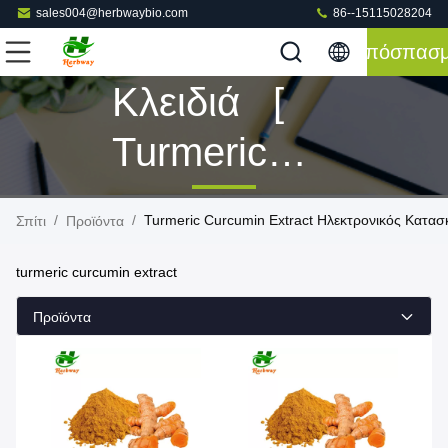
sales004@herbwaybio.com
86--15115028204
Απόσπασ
Κλειδιά [
Turmeric
Curcumin
/
/
Turmeric Curcumin Extract Ηλεκτρονικός Κατα
Σπίτι
Προϊόντα
Extract ]
turmeric curcumin extract
Αντιστοιχία
Προϊόντα
5 Προϊόντα